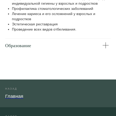
индивидуальной гигиены у взрослых и подростков
Профилактика стоматологических заболеваний
Лечение кариеса и его осложнений у взрослых и
подростков
Эстетическая реставрация
Проведение всех видов отбеливания.
Образование
Стоматологический чекап +
НАЗАД
КТ в
подарок!
Главная
Для взрослых и детей