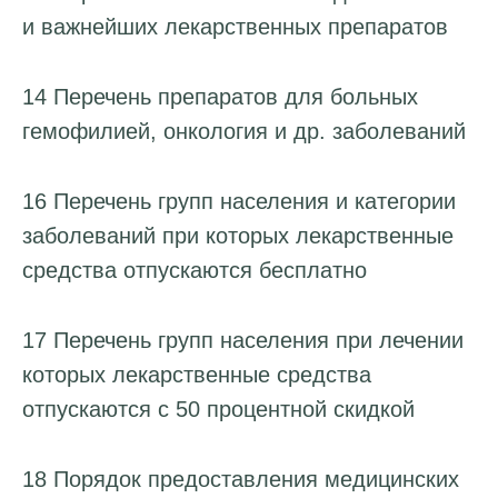
и важнейших лекарственных препаратов
14 Перечень препаратов для больных
гемофилией, онкология и др. заболеваний
16 Перечень групп населения и категории
Стоматологический чекап +
КТ в
подарок!
заболеваний при которых лекарственные
Для взрослых и детей
средства отпускаются бесплатно
17 Перечень групп населения при лечении
которых лекарственные средства
*Более подробную информацию о составе и
сроках действия акции уточняйте в клинике.
отпускаются с 50 процентной скидкой
Записаться
18 Порядок предоставления медицинских