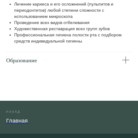
Лечение кариеса и его осложнений (пульпитов и
периодонтитов) любой степени сложности с
использованием микроскопа
Проведение всех видов отбеливания
Художественная реставрация всех групп зубов
Профессиональная гигиена полости рта с подбором
средств индивидуальной гигиены.
Образование
Стоматологический чекап +
КТ в
подарок!
НАЗАД
Для взрослых и детей
Главная