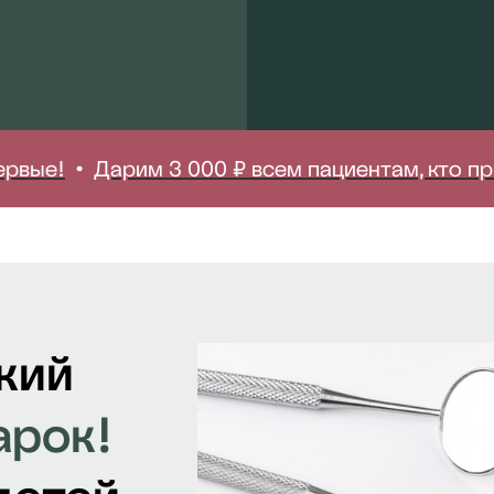
е!
Дарим 3 000 ₽ всем пациентам, кто приход
кий
арок!