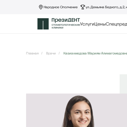
Народное Ополчение
ул. Демьяна Бедного, д.2, 
Услуги
Цены
Спецпре
Главная
/
Врачи
/
Казиахмедова Мариям Алимагомедовн