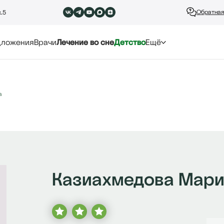
Обратная
к.5
дложения
Врачи
Лечение во сне
Детство
Ещё
а
Казиахмедова Мари