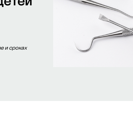
детей
е и сроках