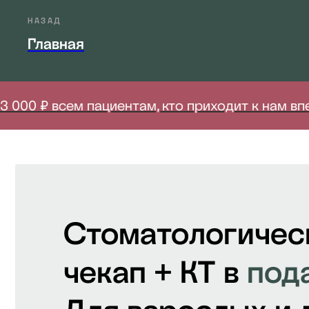
НАЗАД
Главная
 ₽ всем пациентам, кто приходит к нам впервы
Стоматологичес
чекап + КТ в
под