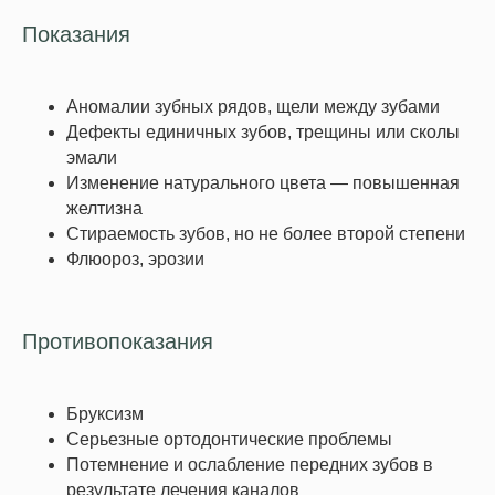
Показания
*Более подробную информацию о составе и
Аномалии зубных рядов, щели между зубами
сроках действия акции уточняйте в клинике.
Дефекты единичных зубов, трещины или сколы
эмали
Записаться
Изменение натурального цвета — повышенная
желтизна
Стираемость зубов, но не более второй степени
Флюороз, эрозии
Противопоказания
Бруксизм
Серьезные ортодонтические проблемы
Потемнение и ослабление передних зубов в
результате лечения каналов