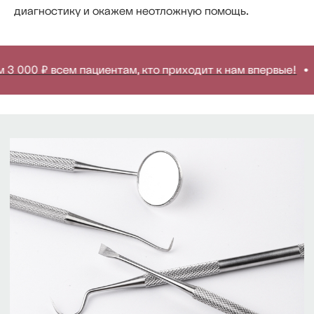
Стоматологический чекап +
диагностику и окажем неотложную помощь.
КТ в
подарок!
Для взрослых и детей
 000 ₽ всем пациентам, кто приходит к нам впервые!
Д
*Более подробную информацию о составе и
сроках действия акции уточняйте в клинике.
Записаться