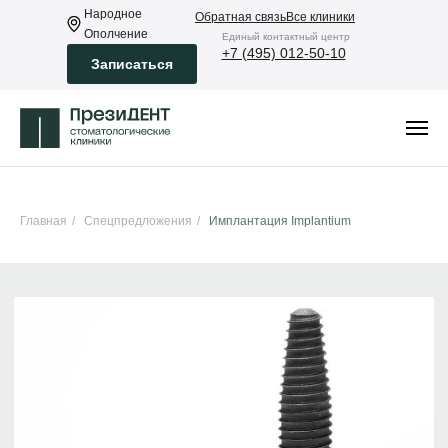
Народное
Обратная связь
Все клиники
Ополчение
Eдиный контактный центр
+7 (495) 012-50-10
Записаться
Главная
/
Спецпредложения
/
Имплантация Implantium