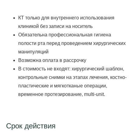
КТ только для внутреннего использования
клиникой без записи на носитель
Обязательна профессиональная гигиена
полости рта перед проведением хирургических
манипуляций
Возможна оплата в рассрочку
Стоматологический чекап +
КТ в
подарок!
В стоимость не входят: хирургический шаблон,
Для взрослых и детей
контрольные снимки на этапах лечения, костно-
пластические и мягкотканые операции,
временное протезирование, multi-unit.
*Более подробную информацию о составе и
сроках действия акции уточняйте в клинике.
Срок действия
Записаться