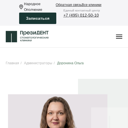
Народное
Обратная связь
Все клиники
Ополчение
Eдиный контактный центр
+7 (495) 012-50-10
Записаться
Главная
/
Администраторы
/
Доронина Ольга